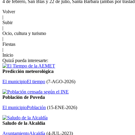
4 de febrero, San Blas y 22 de julio, Santa Bárbara (ambas por traslad
Volver
|
Subir
|
Ocio, cultura y turismo
|
Fiestas
|
Inicio
Quizá pueda interesarte:
Predicción meteorológica
El municipio
El tiempo
(
7-AGO-2026
)
Población de Poveda
El municipio
Población
(
15-ENE-2026
)
Saludo de la Alcaldía
Ayuntamiento
Alcaldía
(
4-JUL-2023
)